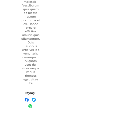
molestie.
Vestibulum
quis quam
ac massa
rutrum
pretium a et
ex. Donec
ornare
efficitur
mauris quis
ullamcorper.
Duis
faucibus
urna vel leo
venenatis
consequat.
Aliquam
eget dui
vitae neque
varius
rhoncus
eget vitae
ex.
Paylaş: