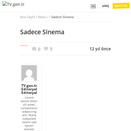
KAYIT OL
GIRIŞ
Ana Sayfa
/
News / /
Sadece Sinema
Sadece Sinema
0
12 yıl önce
0
TV.gen.tr
Editoryal
Editoryal
Lorem
ipsum dolor
sit amet,
consectetur
adipiscing
elit. Nulla
vulputate
lorem sed
ipsum
laoreet