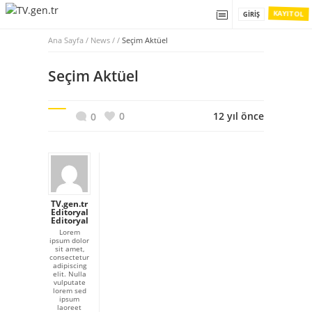
KAYIT OL
GIRIŞ
Ana Sayfa
/
News / /
Seçim Aktüel
Seçim Aktüel
0
12 yıl önce
0
TV.gen.tr
Editoryal
Editoryal
Lorem
ipsum dolor
sit amet,
consectetur
adipiscing
elit. Nulla
vulputate
lorem sed
ipsum
laoreet