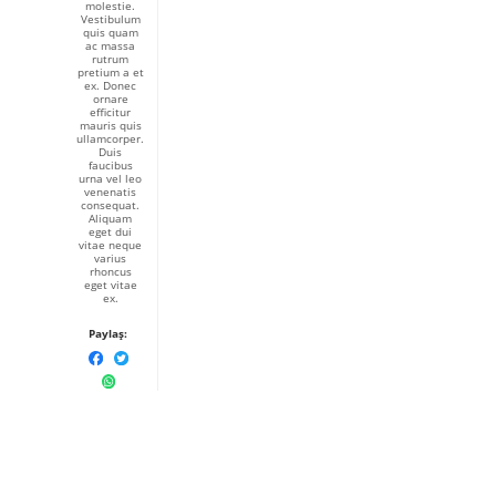
molestie.
Vestibulum
quis quam
ac massa
rutrum
pretium a et
ex. Donec
ornare
efficitur
mauris quis
ullamcorper.
Duis
faucibus
urna vel leo
venenatis
consequat.
Aliquam
eget dui
vitae neque
varius
rhoncus
eget vitae
ex.
Paylaş: