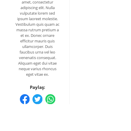
amet, consectetur
adipiscing elit. Nulla
vulputate lorem sed
ipsum laoreet molestie.
Vestibulum quis quam ac
massa rutrum pretium a
et ex. Donec ornare
efficitur mauris quis
ullamcorper. Duis
faucibus urna vel leo
venenatis consequat.
Aliquam eget dui vitae
neque varius rhoncus
eget vitae ex.
Paylaş: