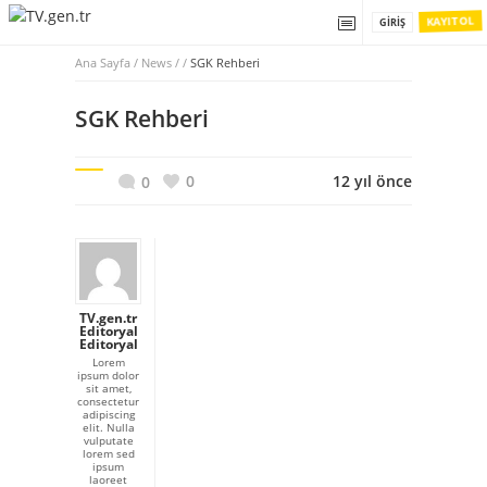
KAYIT OL
GIRIŞ
Ana Sayfa
/
News / /
SGK Rehberi
SGK Rehberi
0
12 yıl önce
0
TV.gen.tr
Editoryal
Editoryal
Lorem
ipsum dolor
sit amet,
consectetur
adipiscing
elit. Nulla
vulputate
lorem sed
ipsum
laoreet