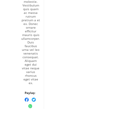
molestie.
Vestibulum
quis quam
ac massa
rutrum
pretium a et
ex. Donec
ornare
efficitur
mauris quis
ullamcorper.
Duis
faucibus
urna vel leo
venenatis
consequat.
Aliquam
eget dui
vitae neque
varius
rhoncus
eget vitae
ex.
Paylaş: