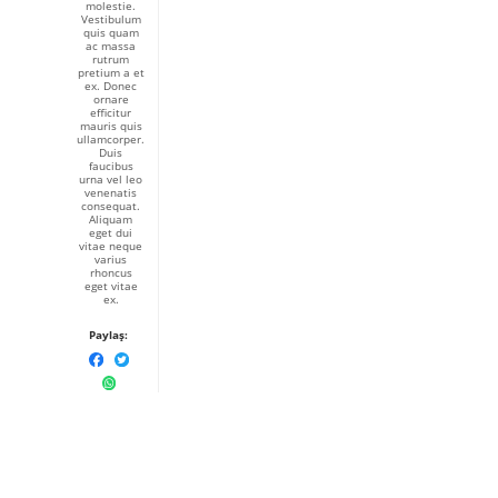
molestie.
Vestibulum
quis quam
ac massa
rutrum
pretium a et
ex. Donec
ornare
efficitur
mauris quis
ullamcorper.
Duis
faucibus
urna vel leo
venenatis
consequat.
Aliquam
eget dui
vitae neque
varius
rhoncus
eget vitae
ex.
Paylaş: