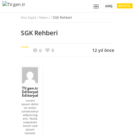
KAYIT OL
GIRIŞ
Ana Sayfa
/
News / /
SGK Rehberi
SGK Rehberi
0
12 yıl önce
0
TV.gen.tr
Editoryal
Editoryal
Lorem
ipsum dolor
sit amet,
consectetur
adipiscing
elit. Nulla
vulputate
lorem sed
ipsum
laoreet