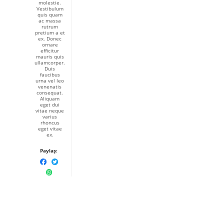
molestie.
Vestibulum
quis quam
ac massa
rutrum
pretium a et
ex. Donec
ornare
efficitur
mauris quis
ullamcorper.
Duis
faucibus
urna vel leo
venenatis
consequat.
Aliquam
eget dui
vitae neque
varius
rhoncus
eget vitae
ex.
Paylaş: