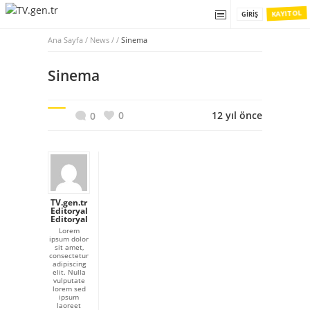
KAYIT OL
GIRIŞ
Ana Sayfa
/
News / /
Sinema
Sinema
0
12 yıl önce
0
TV.gen.tr
Editoryal
Editoryal
Lorem
ipsum dolor
sit amet,
consectetur
adipiscing
elit. Nulla
vulputate
lorem sed
ipsum
laoreet