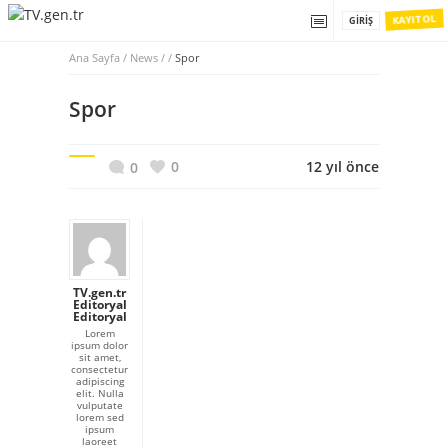
KAYIT OL
GIRIŞ
Ana Sayfa
/
News / /
Spor
Spor
0
12 yıl önce
0
TV.gen.tr
Editoryal
Editoryal
Lorem
ipsum dolor
sit amet,
consectetur
adipiscing
elit. Nulla
vulputate
lorem sed
ipsum
laoreet