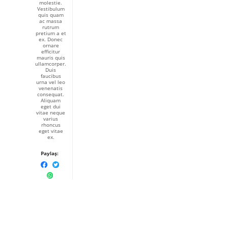
molestie.
Vestibulum
quis quam
ac massa
rutrum
pretium a et
ex. Donec
ornare
efficitur
mauris quis
ullamcorper.
Duis
faucibus
urna vel leo
venenatis
consequat.
Aliquam
eget dui
vitae neque
varius
rhoncus
eget vitae
ex.
Paylaş: