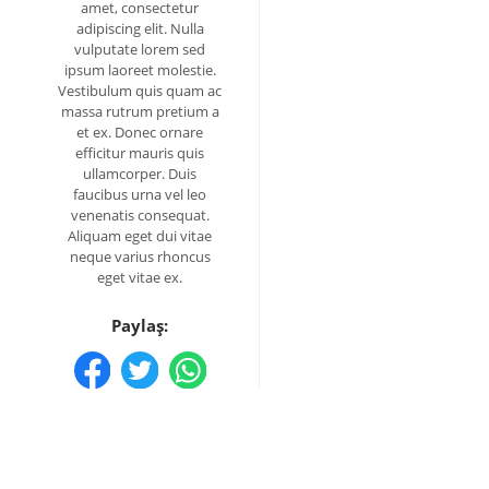
amet, consectetur
adipiscing elit. Nulla
vulputate lorem sed
ipsum laoreet molestie.
Vestibulum quis quam ac
massa rutrum pretium a
et ex. Donec ornare
efficitur mauris quis
ullamcorper. Duis
faucibus urna vel leo
venenatis consequat.
Aliquam eget dui vitae
neque varius rhoncus
eget vitae ex.
Paylaş: