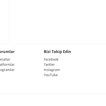
orumlar
Bizi Takip Edin
anallar
Facebook
latformlar
Twitter
rogramlar
Instagram
YouTube