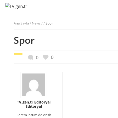
Ana Sayfa
/
News / /
Spor
Spor
0
0
TV.gen.tr Editoryal
Editoryal
Lorem ipsum dolor sit