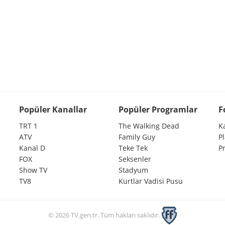
Popüler Kanallar
Popüler Programlar
F
TRT 1
The Walking Dead
K
ATV
Family Guy
P
Kanal D
Teke Tek
P
FOX
Seksenler
Show TV
Stadyum
TV8
Kurtlar Vadisi Pusu
© 2026 TV.gen.tr. Tüm hakları saklıdır.