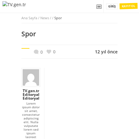
KAYIT OL
GIRIŞ
Ana Sayfa
/
News / /
Spor
Spor
0
12 yıl önce
0
TV.gen.tr
Editoryal
Editoryal
Lorem
ipsum dolor
sit amet,
consectetur
adipiscing
elit. Nulla
vulputate
lorem sed
ipsum
laoreet