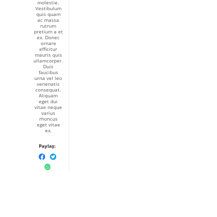
molestie.
Vestibulum
quis quam
ac massa
rutrum
pretium a et
ex. Donec
ornare
efficitur
mauris quis
ullamcorper.
Duis
faucibus
urna vel leo
venenatis
consequat.
Aliquam
eget dui
vitae neque
varius
rhoncus
eget vitae
ex.
Paylaş: