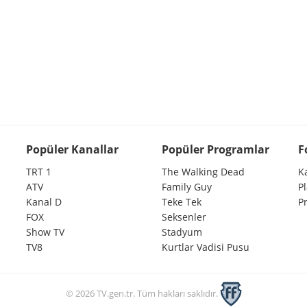
Popüler Kanallar
Popüler Programlar
F
TRT 1
The Walking Dead
K
ATV
Family Guy
P
Kanal D
Teke Tek
P
FOX
Seksenler
Show TV
Stadyum
TV8
Kurtlar Vadisi Pusu
© 2026 TV.gen.tr. Tüm hakları saklıdır.