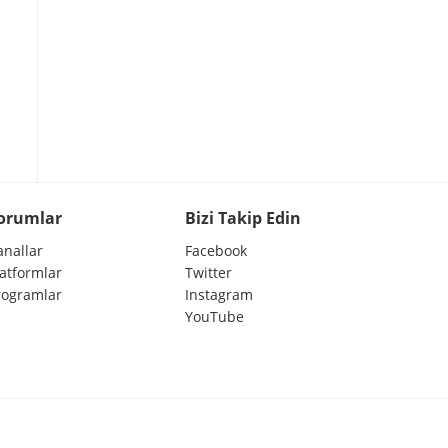
orumlar
Bizi Takip Edin
anallar
Facebook
latformlar
Twitter
rogramlar
Instagram
YouTube