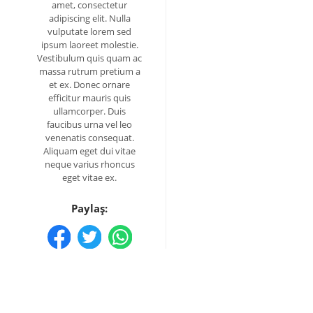
amet, consectetur
adipiscing elit. Nulla
vulputate lorem sed
ipsum laoreet molestie.
Vestibulum quis quam ac
massa rutrum pretium a
et ex. Donec ornare
efficitur mauris quis
ullamcorper. Duis
faucibus urna vel leo
venenatis consequat.
Aliquam eget dui vitae
neque varius rhoncus
eget vitae ex.
Paylaş: