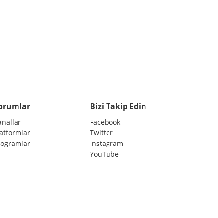
orumlar
Bizi Takip Edin
anallar
Facebook
latformlar
Twitter
rogramlar
Instagram
YouTube