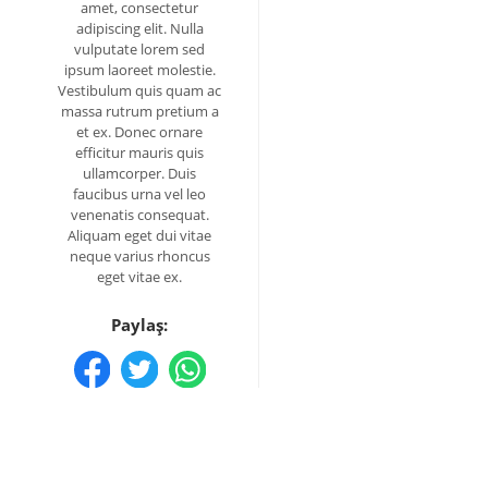
amet, consectetur
adipiscing elit. Nulla
vulputate lorem sed
ipsum laoreet molestie.
Vestibulum quis quam ac
massa rutrum pretium a
et ex. Donec ornare
efficitur mauris quis
ullamcorper. Duis
faucibus urna vel leo
venenatis consequat.
Aliquam eget dui vitae
neque varius rhoncus
eget vitae ex.
Paylaş: