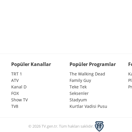
Popüler Kanallar
Popüler Programlar
F
TRT 1
The Walking Dead
K
ATV
Family Guy
P
Kanal D
Teke Tek
P
FOX
Seksenler
Show TV
Stadyum
TV8
Kurtlar Vadisi Pusu
© 2026 TV.gen.tr. Tüm hakları saklıdır.