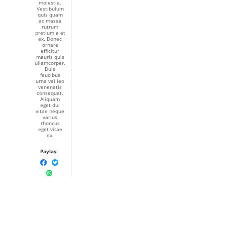
molestie.
Vestibulum
quis quam
ac massa
rutrum
pretium a et
ex. Donec
ornare
efficitur
mauris quis
ullamcorper.
Duis
faucibus
urna vel leo
venenatis
consequat.
Aliquam
eget dui
vitae neque
varius
rhoncus
eget vitae
ex.
Paylaş: