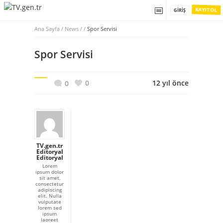
KAYIT OL
GIRIŞ
Ana Sayfa
/
News / /
Spor Servisi
Spor Servisi
0
12 yıl önce
0
TV.gen.tr
Editoryal
Editoryal
Lorem
ipsum dolor
sit amet,
consectetur
adipiscing
elit. Nulla
vulputate
lorem sed
ipsum
laoreet