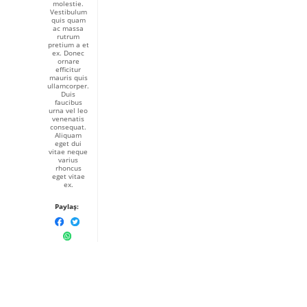
molestie.
Vestibulum
quis quam
ac massa
rutrum
pretium a et
ex. Donec
ornare
efficitur
mauris quis
ullamcorper.
Duis
faucibus
urna vel leo
venenatis
consequat.
Aliquam
eget dui
vitae neque
varius
rhoncus
eget vitae
ex.
Paylaş: