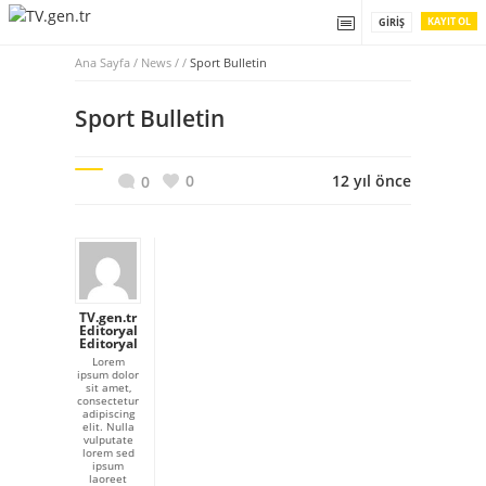
KAYIT OL
GIRIŞ
Ana Sayfa
/
News / /
Sport Bulletin
Sport Bulletin
0
12 yıl önce
0
TV.gen.tr
Editoryal
Editoryal
Lorem
ipsum dolor
sit amet,
consectetur
adipiscing
elit. Nulla
vulputate
lorem sed
ipsum
laoreet