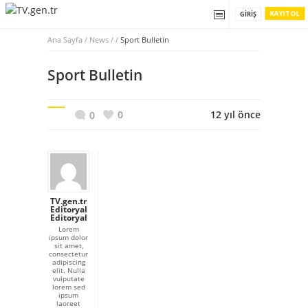
KAYIT OL
GIRIŞ
Ana Sayfa
/
News / /
Sport Bulletin
Sport Bulletin
0
12 yıl önce
0
TV.gen.tr
Editoryal
Editoryal
Lorem
ipsum dolor
sit amet,
consectetur
adipiscing
elit. Nulla
vulputate
lorem sed
ipsum
laoreet