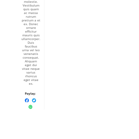
molestie.
Vestibulum
quis quam
ac massa
rutrum
pretium a et
ex. Donec
ornare
efficitur
mauris quis
ullamcorper.
Duis
faucibus
urna vel leo
venenatis
consequat.
Aliquam
eget dui
vitae neque
varius
rhoncus
eget vitae
ex.
Paylaş: