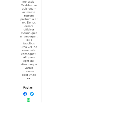
molestie.
Vestibulum
quis quam
ac massa
rutrum
pretium a et
ex. Donec
ornare
efficitur
mauris quis
ullamcorper.
Duis
faucibus
urna vel leo
venenatis
consequat.
Aliquam
eget dui
vitae neque
varius
rhoncus
eget vitae
ex.
Paylaş: