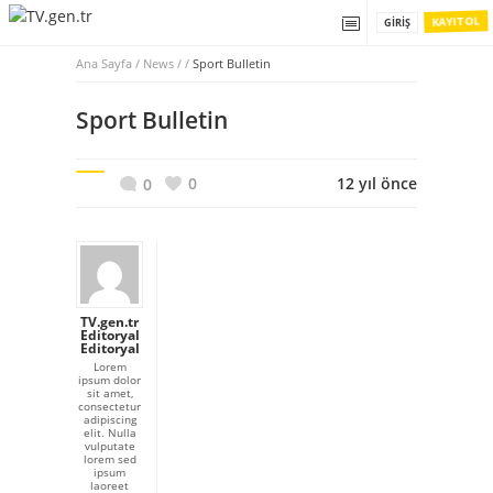
KAYIT OL
GIRIŞ
Ana Sayfa
/
News / /
Sport Bulletin
Sport Bulletin
0
12 yıl önce
0
TV.gen.tr
Editoryal
Editoryal
Lorem
ipsum dolor
sit amet,
consectetur
adipiscing
elit. Nulla
vulputate
lorem sed
ipsum
laoreet