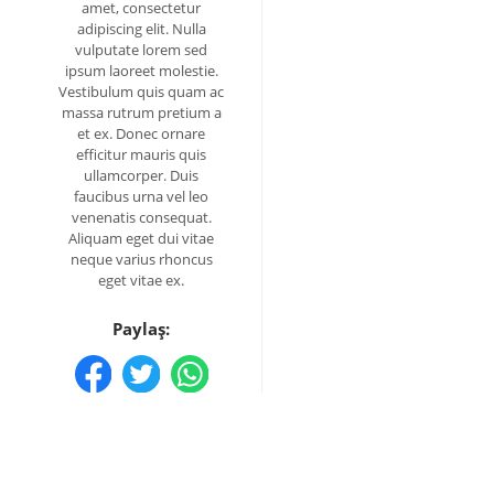
amet, consectetur
adipiscing elit. Nulla
vulputate lorem sed
ipsum laoreet molestie.
Vestibulum quis quam ac
massa rutrum pretium a
et ex. Donec ornare
efficitur mauris quis
ullamcorper. Duis
faucibus urna vel leo
venenatis consequat.
Aliquam eget dui vitae
neque varius rhoncus
eget vitae ex.
Paylaş: