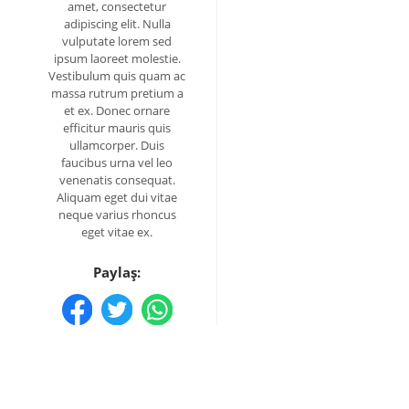
amet, consectetur
adipiscing elit. Nulla
vulputate lorem sed
ipsum laoreet molestie.
Vestibulum quis quam ac
massa rutrum pretium a
et ex. Donec ornare
efficitur mauris quis
ullamcorper. Duis
faucibus urna vel leo
venenatis consequat.
Aliquam eget dui vitae
neque varius rhoncus
eget vitae ex.
Paylaş: