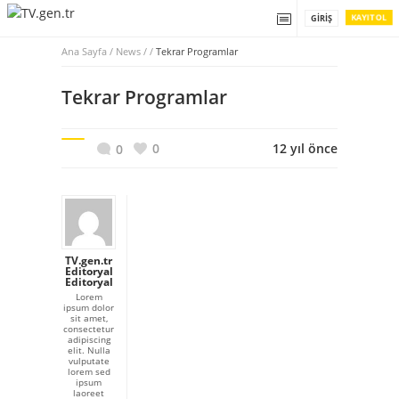
KAYIT OL
GIRIŞ
Ana Sayfa
/
News / /
Tekrar Programlar
Tekrar Programlar
0
12 yıl önce
0
TV.gen.tr
Editoryal
Editoryal
Lorem
ipsum dolor
sit amet,
consectetur
adipiscing
elit. Nulla
vulputate
lorem sed
ipsum
laoreet