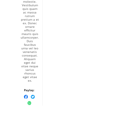
molestie.
Vestibulum
quis quam
ac massa
rutrum
pretium a et
ex. Donec
ornare
efficitur
mauris quis
ullamcorper.
Duis
faucibus
urna vel leo
venenatis
consequat.
Aliquam
eget dui
vitae neque
varius
rhoncus
eget vitae
ex.
Paylaş: