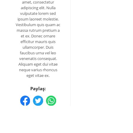
amet, consectetur
adipiscing elit. Nulla
vulputate lorem sed
ipsum laoreet molestie.
Vestibulum quis quam ac
massa rutrum pretium a
et ex. Donec ornare
efficitur mauris quis
ullamcorper. Duis
faucibus urna vel leo
venenatis consequat.
Aliquam eget dui vitae
neque varius rhoncus
eget vitae ex.
Paylaş: