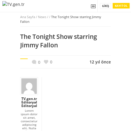
KAYIT OL
GIRIŞ
Ana Sayfa
/
News / /
The Tonight Show starring Jimmy
Fallon
The Tonight Show starring
Jimmy Fallon
0
12 yıl önce
0
TV.gen.tr
Editoryal
Editoryal
Lorem
ipsum dolor
sit amet,
consectetur
adipiscing
elit. Nulla