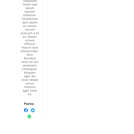
vulputate
lorem sed
ipsum
laoreet
molestie.
Vestibulum
quis quam
ac massa
rutrum
pretium a et
ex. Donec
ornare
efficitur
mauris quis
ullamcorper.
Duis
faucibus
urna vel leo
venenatis
consequat.
Aliquam
eget dui
vitae neque
varius
rhoncus
eget vitae
ex.
Paylaş: