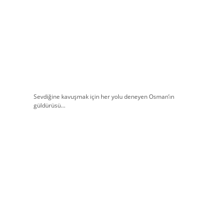
Sevdiğine kavuşmak için her yolu deneyen Osman’ın
güldürüsü…