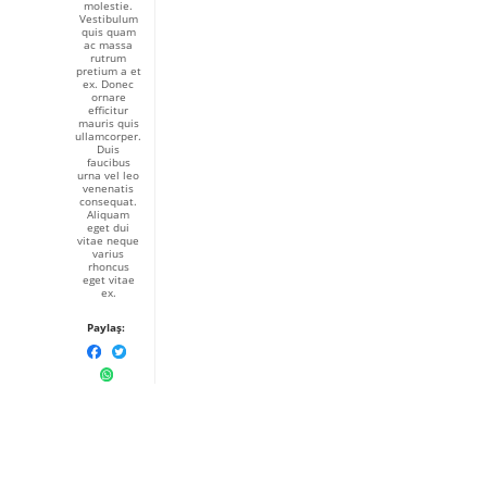
molestie.
Vestibulum
quis quam
ac massa
rutrum
pretium a et
ex. Donec
ornare
efficitur
mauris quis
ullamcorper.
Duis
faucibus
urna vel leo
venenatis
consequat.
Aliquam
eget dui
vitae neque
varius
rhoncus
eget vitae
ex.
Paylaş: