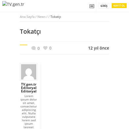
KAYIT OL
GIRIŞ
Ana Sayfa
/
News / /
Tokatçı
Tokatçı
0
12 yıl önce
0
TV.gen.tr
Editoryal
Editoryal
Lorem
ipsum dolor
sit amet,
consectetur
adipiscing
elit. Nulla
vulputate
lorem sed
ipsum
laoreet