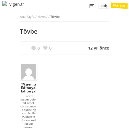
KAYIT OL
GIRIŞ
Ana Sayfa
/
News / /
Tövbe
Tövbe
0
12 yıl önce
0
TV.gen.tr
Editoryal
Editoryal
Lorem
ipsum dolor
sit amet,
consectetur
adipiscing
elit. Nulla
vulputate
lorem sed
ipsum
laoreet