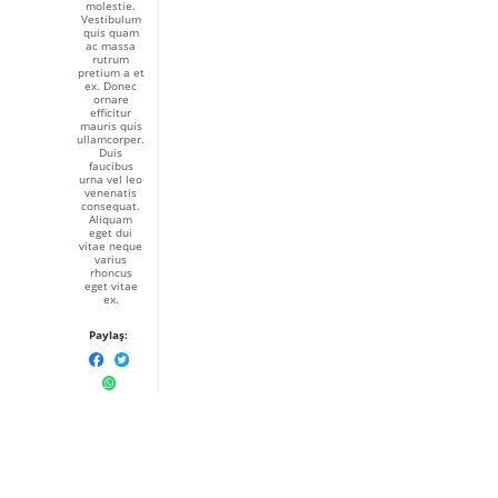
molestie.
Vestibulum
quis quam
ac massa
rutrum
pretium a et
ex. Donec
ornare
efficitur
mauris quis
ullamcorper.
Duis
faucibus
urna vel leo
venenatis
consequat.
Aliquam
eget dui
vitae neque
varius
rhoncus
eget vitae
ex.
Paylaş: