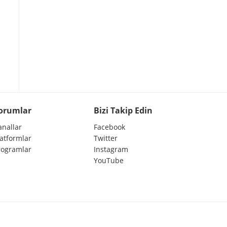
orumlar
Bizi Takip Edin
anallar
Facebook
latformlar
Twitter
rogramlar
Instagram
YouTube