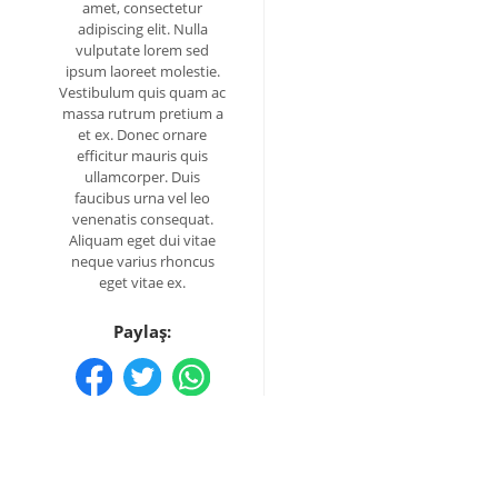
amet, consectetur
adipiscing elit. Nulla
vulputate lorem sed
ipsum laoreet molestie.
Vestibulum quis quam ac
massa rutrum pretium a
et ex. Donec ornare
efficitur mauris quis
ullamcorper. Duis
faucibus urna vel leo
venenatis consequat.
Aliquam eget dui vitae
neque varius rhoncus
eget vitae ex.
Paylaş: