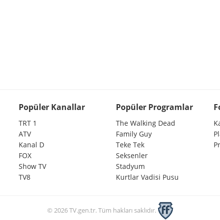
Popüler Kanallar
Popüler Programlar
F
TRT 1
The Walking Dead
K
ATV
Family Guy
P
Kanal D
Teke Tek
P
FOX
Seksenler
Show TV
Stadyum
TV8
Kurtlar Vadisi Pusu
© 2026 TV.gen.tr. Tüm hakları saklıdır.