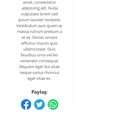
amet, consectetur
adipiscing elit. Nulla
vulputate lorem sed
ipsum laoreet molestie.
Vestibulum quis quam ac
massa rutrum pretium a
et ex. Donec ornare
efficitur mauris quis
ullamcorper. Duis
faucibus urna vel leo
venenatis consequat.
Aliquam eget dui vitae
neque varius rhoncus
eget vitae ex.
Paylaş: