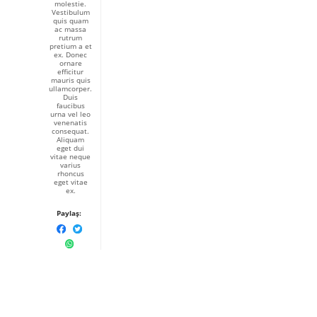
molestie.
Vestibulum
quis quam
ac massa
rutrum
pretium a et
ex. Donec
ornare
efficitur
mauris quis
ullamcorper.
Duis
faucibus
urna vel leo
venenatis
consequat.
Aliquam
eget dui
vitae neque
varius
rhoncus
eget vitae
ex.
Paylaş: