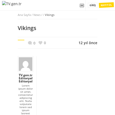
KAYIT OL
GIRIŞ
Ana Sayfa
/
News / /
Vikings
Vikings
0
12 yıl önce
0
TV.gen.tr
Editoryal
Editoryal
Lorem
ipsum dolor
sit amet,
consectetur
adipiscing
elit. Nulla
vulputate
lorem sed
ipsum
laoreet