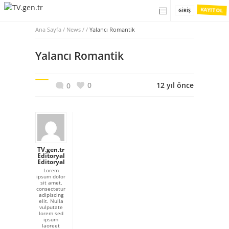
KAYIT OL
GIRIŞ
Ana Sayfa
/
News / /
Yalancı Romantik
Yalancı Romantik
0
12 yıl önce
0
TV.gen.tr
Editoryal
Editoryal
Lorem
ipsum dolor
sit amet,
consectetur
adipiscing
elit. Nulla
vulputate
lorem sed
ipsum
laoreet