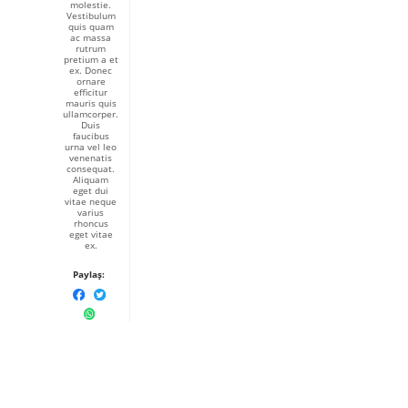
molestie.
Vestibulum
quis quam
ac massa
rutrum
pretium a et
ex. Donec
ornare
efficitur
mauris quis
ullamcorper.
Duis
faucibus
urna vel leo
venenatis
consequat.
Aliquam
eget dui
vitae neque
varius
rhoncus
eget vitae
ex.
Paylaş: