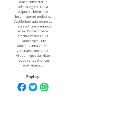
amet, consectetur
adipiscing elit. Nulla
vulputate lorem sed
ipsum laoreet molestie.
Vestibulum quis quam ac
massa rutrum pretium a
et ex. Donec ornare
efficitur mauris quis
ullamcorper. Duis
faucibus urna vel leo
venenatis consequat.
Aliquam eget dui vitae
neque varius rhoncus
eget vitae ex.
Paylaş: