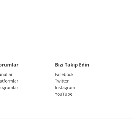
orumlar
Bizi Takip Edin
anallar
Facebook
latformlar
Twitter
rogramlar
Instagram
YouTube