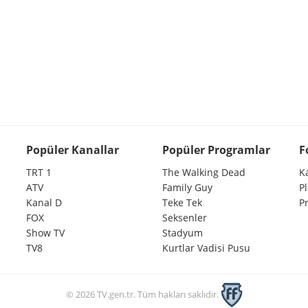
Popüler Kanallar
Popüler Programlar
F
TRT 1
The Walking Dead
K
ATV
Family Guy
P
Kanal D
Teke Tek
P
FOX
Seksenler
Show TV
Stadyum
TV8
Kurtlar Vadisi Pusu
© 2026 TV.gen.tr. Tüm hakları saklıdır.